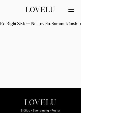
F.d Right Style — Nu Lovelu. Samma känsla, nytt kapitel
Bröllop • Evenemang • Fester